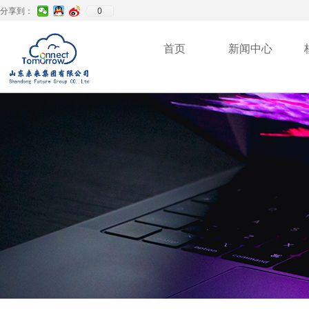
0
分享到：
首页
新闻中心