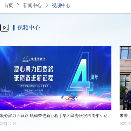
首页
ꄲ
新闻中心
ꄲ
视频中心
▎视频中心
凝心聚力四载路 砥砺奋进新征程｜集团举办庆祝四周年活动
未来
2025-11-04
2025-0