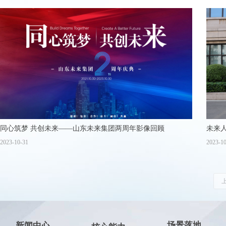
同心筑梦 共创未来——山东未来集团两周年影像回顾
未来
2023-10-31
2023-1
场景落地
新闻中心